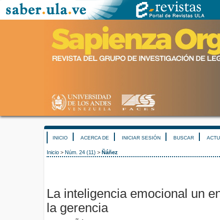
INICIO
ACERCA DE
INICIAR SESIÓN
BUSCAR
ACTU
Inicio
>
Núm. 24 (11)
>
Ñáñez
La inteligencia emocional un e
la gerencia