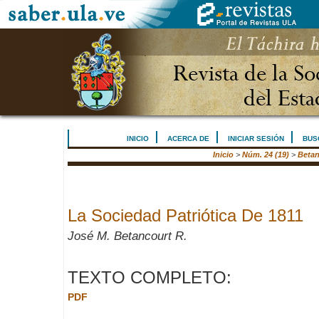
INICIO
ACERCA DE
INICIAR SESIÓN
BUS
Inicio
>
Núm. 24 (19)
>
Betan
La Sociedad Patriótica De 1811
José M. Betancourt R.
TEXTO COMPLETO:
PDF