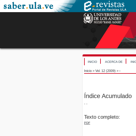
INICIO
ACERCA DE
INI
Inicio
>
Vol. 12 (2009)
>
-
Índice Acumulado
- -
Texto completo:
PDF