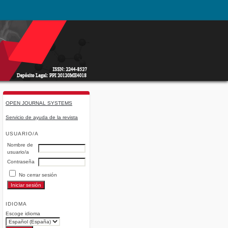
OPEN JOURNAL SYSTEMS
Servicio de ayuda de la revista
USUARIO/A
Nombre de
usuario/a
Contraseña
No cerrar sesión
IDIOMA
Escoge idioma