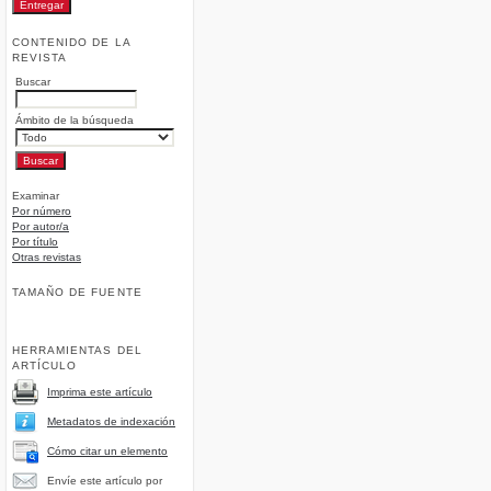
CONTENIDO DE LA
REVISTA
Buscar
Ámbito de la búsqueda
Examinar
Por número
Por autor/a
Por título
Otras revistas
TAMAÑO DE FUENTE
HERRAMIENTAS DEL
ARTÍCULO
Imprima este artículo
Metadatos de indexación
Cómo citar un elemento
Envíe este artículo por