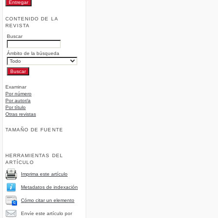
CONTENIDO DE LA
REVISTA
Buscar
Ámbito de la búsqueda
Examinar
Por número
Por autor/a
Por título
Otras revistas
TAMAÑO DE FUENTE
HERRAMIENTAS DEL
ARTÍCULO
Imprima este artículo
Metadatos de indexación
Cómo citar un elemento
Envíe este artículo por