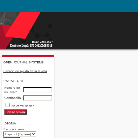
OPEN JOURNAL SYSTEMS
Servicio de ayuda de la revista
USUARIO/A
Nombre de
usuario/a
Contraseña
No cerrar sesión
IDIOMA
Escoge idioma