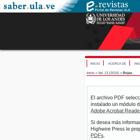
INICIO
ACERCA DE
INI
Inicio
>
Vol. 13 (2010)
>
Rojas
El archivo PDF selecc
instalado un módulo d
Adobe Acrobat Reade
Si desea más informac
Highwire Press le pro
PDFs
.