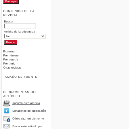
CONTENIDO DE LA
REVISTA
Buscar
Ámbito de la búsqueda
Examinar
Por número
Por autor/a
Por título
Otras revistas
TAMAÑO DE FUENTE
HERRAMIENTAS DEL
ARTÍCULO
Imprima este artículo
Metadatos de indexación
Cómo citar un elemento
Envíe este artículo por