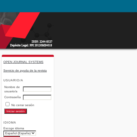
OPEN JOURNAL SYSTEMS
Servicio de ayuda de la revista
USUARIO/A
Nombre de
usuario/a
Contraseña
No cerrar sesión
IDIOMA
Escoge idioma