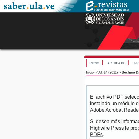
INICIO
ACERCA DE
INI
Inicio
>
Vol. 14 (2011)
>
Bechara D
El archivo PDF selecc
instalado un módulo d
Adobe Acrobat Reade
Si desea más informac
Highwire Press le pro
PDFs
.