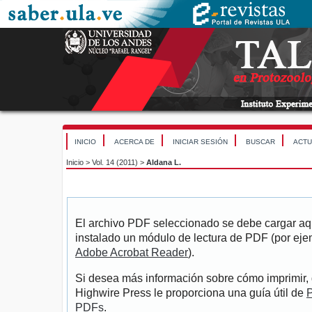
INICIO
ACERCA DE
INICIAR SESIÓN
BUSCAR
ACTU
Inicio
>
Vol. 14 (2011)
>
Aldana L.
El archivo PDF seleccionado se debe cargar aqu
instalado un módulo de lectura de PDF (por eje
Adobe Acrobat Reader
).
Si desea más información sobre cómo imprimir, 
Highwire Press le proporciona una guía útil de
P
PDFs
.