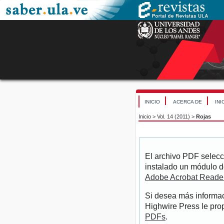
INICIO
ACERCA DE
INI
Inicio
>
Vol. 14 (2011)
>
Rojas
El archivo PDF selecc
instalado un módulo d
Adobe Acrobat Reade
Si desea más informac
Highwire Press le pro
PDFs
.