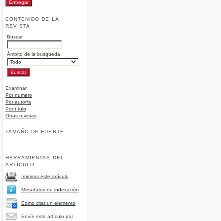
CONTENIDO DE LA
REVISTA
Buscar
Ámbito de la búsqueda
Examinar
Por número
Por autor/a
Por título
Otras revistas
TAMAÑO DE FUENTE
HERRAMIENTAS DEL
ARTÍCULO
Imprima este artículo
Metadatos de indexación
Cómo citar un elemento
Envíe este artículo por