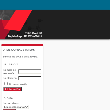
OPEN JOURNAL SYSTEMS
Servicio de ayuda de la revista
USUARIO/A
Nombre de
usuario/a
Contraseña
No cerrar sesión
IDIOMA
Escoge idioma