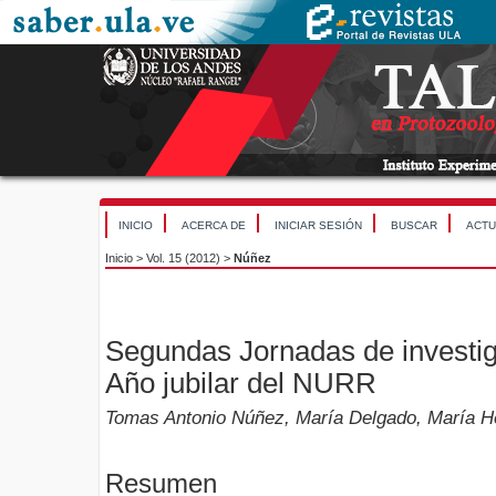
INICIO
ACERCA DE
INICIAR SESIÓN
BUSCAR
ACTU
Inicio
>
Vol. 15 (2012)
>
Núñez
Segundas Jornadas de investiga
Año jubilar del NURR
Tomas Antonio Núñez, María Delgado, María 
Resumen