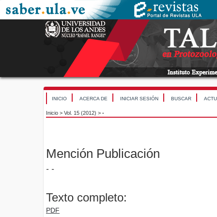
INICIO
ACERCA DE
INICIAR SESIÓN
BUSCAR
ACTU
Inicio
>
Vol. 15 (2012)
>
-
Mención Publicación
- -
Texto completo:
PDF