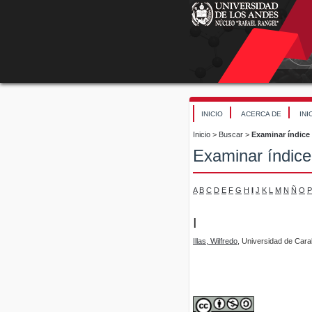
INICIO
ACERCA DE
INI
Inicio
>
Buscar
>
Examinar índice
Examinar índice
A
B
C
D
E
F
G
H
I
J
K
L
M
N
Ñ
O
P
I
Illas, Wilfredo
, Universidad de Cara