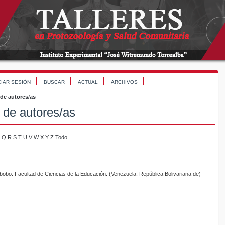
CIAR SESIÓN
BUSCAR
ACTUAL
ARCHIVOS
 de autores/as
 de autores/as
Q
R
S
T
U
V
W
X
Y
Z
Todo
bobo. Facultad de Ciencias de la Educación. (Venezuela, República Bolivariana de)