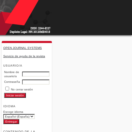
OPEN JOURNAL SYSTEMS
Servicio de ayuda de la revista
USUARIO/A
Nombre de
usuario/a
Contraseña
No cerrar sesión
IDIOMA
Escoge idioma
CONTENIDO DE LA