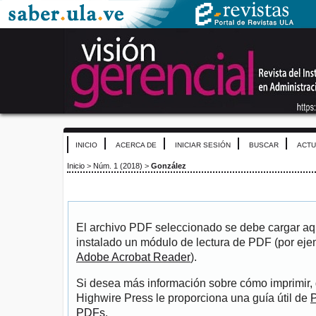
INICIO
ACERCA DE
INICIAR SESIÓN
BUSCAR
ACTU
Inicio
>
Núm. 1 (2018)
>
González
El archivo PDF seleccionado se debe cargar aqu
instalado un módulo de lectura de PDF (por eje
Adobe Acrobat Reader
).
Si desea más información sobre cómo imprimir, 
Highwire Press le proporciona una guía útil de
P
PDFs
.