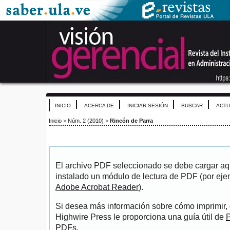
INICIO
ACERCA DE
INICIAR SESIÓN
BUSCAR
ACTU
Inicio
>
Núm. 2 (2010)
>
Rincón de Parra
El archivo PDF seleccionado se debe cargar aqu
instalado un módulo de lectura de PDF (por eje
Adobe Acrobat Reader
).
Si desea más información sobre cómo imprimir, 
Highwire Press le proporciona una guía útil de
P
PDFs
.