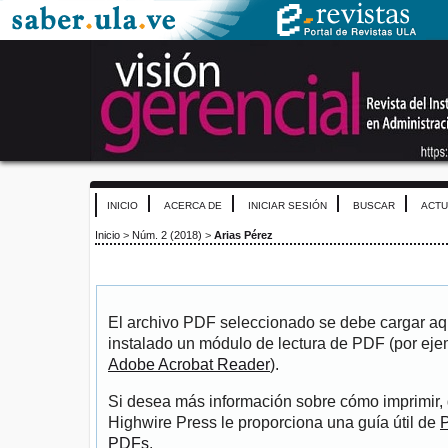
INICIO
ACERCA DE
INICIAR SESIÓN
BUSCAR
ACTU
Inicio
>
Núm. 2 (2018)
>
Arias Pérez
El archivo PDF seleccionado se debe cargar aqu
instalado un módulo de lectura de PDF (por eje
Adobe Acrobat Reader
).
Si desea más información sobre cómo imprimir, 
Highwire Press le proporciona una guía útil de
P
PDFs
.