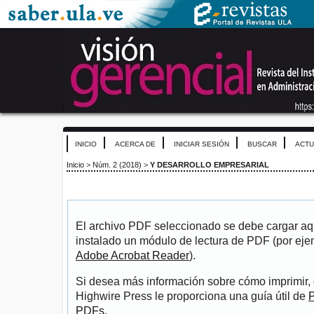
INICIO
ACERCA DE
INICIAR SESIÓN
BUSCAR
ACTU
Inicio
>
Núm. 2 (2018)
>
Y DESARROLLO EMPRESARIAL
El archivo PDF seleccionado se debe cargar aqu
instalado un módulo de lectura de PDF (por eje
Adobe Acrobat Reader
).
Si desea más información sobre cómo imprimir, 
Highwire Press le proporciona una guía útil de
P
PDFs
.