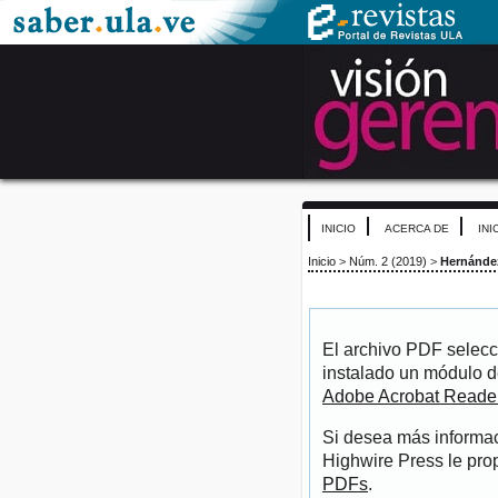
INICIO
ACERCA DE
INI
Inicio
>
Núm. 2 (2019)
>
Hernánde
El archivo PDF selecc
instalado un módulo d
Adobe Acrobat Reade
Si desea más informac
Highwire Press le pro
PDFs
.