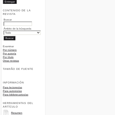
CONTENIDO DE LA
REVISTA
Buscar
Ámbito de la búsqueda
Examinar
Por número
Por autor/a
Por título
Otras revistas
TAMAÑO DE FUENTE
INFORMACIÓN
Para lectores/as
Para autores/as
Para bibliotecarios/as
HERRAMIENTAS DEL
ARTÍCULO
Resumen