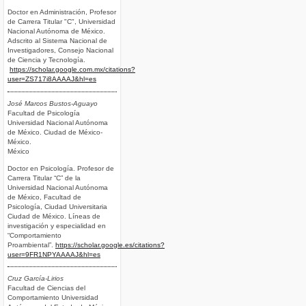
Doctor en Administración, Profesor
de Carrera Titular "C", Universidad
Nacional Autónoma de México.
Adscrito al Sistema Nacional de
Investigadores, Consejo Nacional
de Ciencia y Tecnología.
https://scholar.google.com.mx/citations?
user=ZS717i8AAAAJ&hl=es
José Marcos Bustos-Aguayo
Facultad de Psicología
Universidad Nacional Autónoma
de México. Ciudad de México-
México.
México
Doctor en Psicología. Profesor de
Carrera Titular “C” de la
Universidad Nacional Autónoma
de México, Facultad de
Psicología, Ciudad Universitaria
Ciudad de México. Líneas de
investigación y especialidad en
“Comportamiento
Proambiental”.
https://scholar.google.es/citations?
user=9FR1NPYAAAAJ&hl=es
Cruz García-Lirios
Facultad de Ciencias del
Comportamiento Universidad