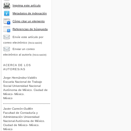
Imprima este artículo
Metadatos de indexación
Cómo citar un elemento
Referencias de búsqueda
Envíe este artículo por
correo electrónico
(Inicie sesión)
Enviar un correo
electrónico al autor/a
(Inicie sesión)
ACERCA DE LOS
AUTORES/AS
Jorge Hernández-Valdés
Escuela Nacional de Trabajo
Social Universidad Nacional
Autónoma de México. Ciudad de
México- México.
México
Javier Carreón-Guillén
Facultad de Contaduría y
Administración Universidad
Nacional Autónoma de México.
Ciudad de México- México.
México