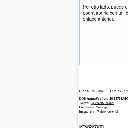
Por otro lado, puede 
podrá abrirlo con un l
enlace anterior.
P-ISSN 1317-8822 E-ISSN 2477-
DOI:
https://doi.org/10.53766/V
Twitter:
@VisionGerenci
Facebook:
Visiongeren
Instagram:
@visiongerenci