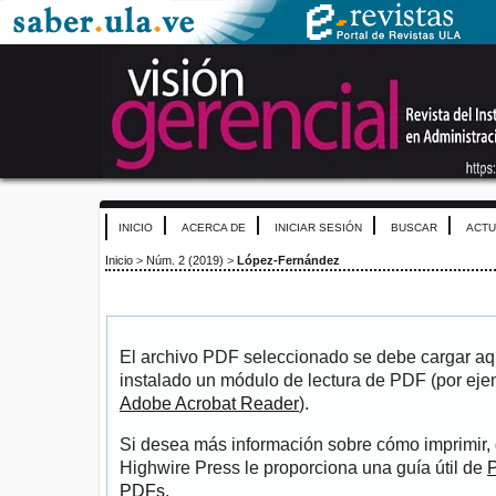
INICIO
ACERCA DE
INICIAR SESIÓN
BUSCAR
ACTU
Inicio
>
Núm. 2 (2019)
>
López-Fernández
El archivo PDF seleccionado se debe cargar aqu
instalado un módulo de lectura de PDF (por eje
Adobe Acrobat Reader
).
Si desea más información sobre cómo imprimir, 
Highwire Press le proporciona una guía útil de
P
PDFs
.