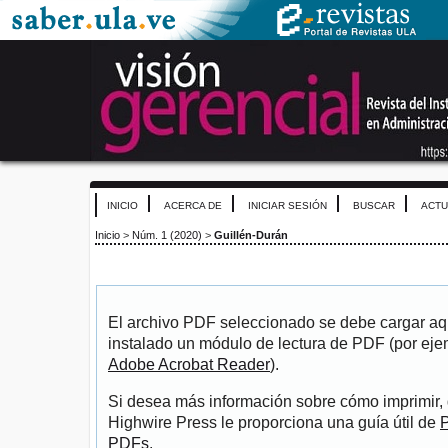
INICIO
ACERCA DE
INICIAR SESIÓN
BUSCAR
ACTU
Inicio
>
Núm. 1 (2020)
>
Guillén-Durán
El archivo PDF seleccionado se debe cargar aqu
instalado un módulo de lectura de PDF (por eje
Adobe Acrobat Reader
).
Si desea más información sobre cómo imprimir, 
Highwire Press le proporciona una guía útil de
P
PDFs
.