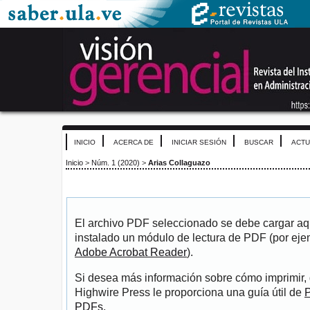
INICIO
ACERCA DE
INICIAR SESIÓN
BUSCAR
ACTU
Inicio
>
Núm. 1 (2020)
>
Arias Collaguazo
El archivo PDF seleccionado se debe cargar aqu
instalado un módulo de lectura de PDF (por eje
Adobe Acrobat Reader
).
Si desea más información sobre cómo imprimir, 
Highwire Press le proporciona una guía útil de
P
PDFs
.