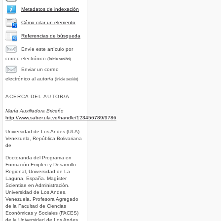
Metadatos de indexación
Cómo citar un elemento
Referencias de búsqueda
Envíe este artículo por
correo electrónico
(Inicie sesión)
Enviar un correo
electrónico al autor/a
(Inicie sesión)
ACERCA DEL AUTOR/A
María Auxiliadora Briceño
http://www.saber.ula.ve/handle/123456789/9786
Universidad de Los Andes (ULA)
Venezuela, República Bolivariana
de
Doctoranda del Programa en
Formación Empleo y Desarrollo
Regional, Universidad de La
Laguna, España. Magíster
Scientiae en Administración.
Universidad de Los Andes,
Venezuela. Profesora Agregado
de la Facultad de Ciencias
Económicas y Sociales (FACES)
de la Universidad de Los Andes.