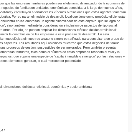
ar por qué las empresas familiares pueden ser el elemento dinamizador de la economía de
s negocios de familia son entidades económicas conocidas a lo largo de muchos años,
localidad y contribuyen a fortalecer los vínculos o relaciones que estos agentes fomentan
uctiva. Por su parte, el modelo de desarrollo local que tiene como propósito el bienestar
n, encuentra en las empresas un agente dinamizador de este objetivo, que se logra no
o”, sino también mediante la consideración e inclusión de aspectos de tipo social,
tre otros. Por ello, se pueden emplear las dimensiones teóricas del desarrollo local:
medir la contribución de las empresas a este proceso de desarrollo. En esta
a metodológica el muestreo aleatorio simple estratificado para consultar a un grupo de
os aspectos. Los resultados aquí obtenidos muestran que estos negocios de familia
 sus procesos de gestión, susceptibles de ser mejorados. Pero también presentan
 empresas familiares, tales como el número de estas empresas respecto al total y la
negocios, que supone una especie de “capital intangible o sinérgico” por las relaciones y
stos elementos generan, lo cual merece ser potenciado.
al, dimensiones del desarrollo local: económica y socio-ambiental
9547