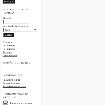
CONTENIDO DE LA
REVISTA
Buscar
Ámbito de la búsqueda
Examinar
Por número
Por autor/a
Por título
Otras revistas
TAMAÑO DE FUENTE
INFORMACIÓN
Para lectores/as
Para autores/as
Para bibliotecarios/as
HERRAMIENTAS DEL
ARTÍCULO
Imprima este artículo