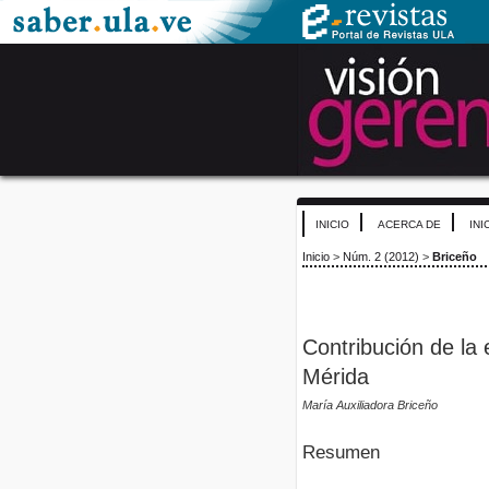
INICIO
ACERCA DE
INI
Inicio
>
Núm. 2 (2012)
>
Briceño
Contribución de la 
Mérida
María Auxiliadora Briceño
Resumen