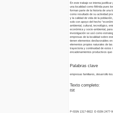
En este trabajo se intenta justific
una localidad como Mérida pues lo
forman parte de la historia de una 
como resultado de su actividad prod
y la calidad de vida de la població
solo con apoyo del hecho “económic
ambiental, cultural, tecnológico, en
económica y socio-ambiental, para 
investigación se usó como estrategi
empresas de la localidad sobre est
tienen elementos desfavorables en
elementos propios naturales de las
trayectoria y continuidad de estos 
encadenamientos productivos que e
Palabras clave
empresas familiares, desarrollo loc
Texto completo:
PDF
P-ISSN 1317-8822 E-ISSN 2477-