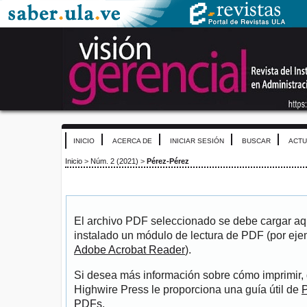
INICIO
ACERCA DE
INICIAR SESIÓN
BUSCAR
ACTU
Inicio
>
Núm. 2 (2021)
>
Pérez-Pérez
El archivo PDF seleccionado se debe cargar aqu
instalado un módulo de lectura de PDF (por eje
Adobe Acrobat Reader
).
Si desea más información sobre cómo imprimir, 
Highwire Press le proporciona una guía útil de
P
PDFs
.