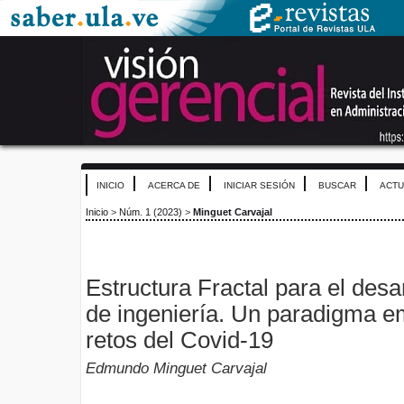
INICIO
ACERCA DE
INICIAR SESIÓN
BUSCAR
ACTU
Inicio
>
Núm. 1 (2023)
>
Minguet Carvajal
Estructura Fractal para el desa
de ingeniería. Un paradigma e
retos del Covid-19
Edmundo Minguet Carvajal