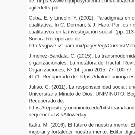
de: https://www.equiposytalento.com/upload/tal
agiledefts.pdf
Guba, E. y Lincoln, Y. (2002). Paradigmas en c
cualitativa. In C. Derman, & J. Haro, Por los r
cualitativos en la investigación social. (pp. 11
Sonora Recuperado de:
http://sgpwe.izt.uam.mx/pages/egt/Cursos/Met
Jimenez-Bandala, C. (2015). La transmodernida
organizacionales. La metáfora del fractal. Revi
Organizaciones, Nº 14, junio 2015, 77–100 77
4171. Recuperado de: https://dialnet.unirioja.e
Juliao, C. (2011). La responsabilidad social: u
Universitaria Minuto de Dios. UNIMINUTO, Bog
Recuperado de:
https://repository.uniminuto.edu/bitstream/ha
sequence=1&isAllowed=y
Kaku, M. (2016). El futuro de nuestra mente: El 
mejorar y fortalecer nuestra mente. Editor digi