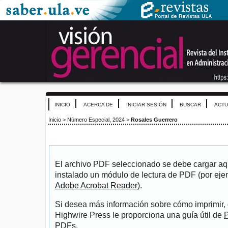
INICIO
ACERCA DE
INICIAR SESIÓN
BUSCAR
ACTU
Inicio
>
Número Especial, 2024
>
Rosales Guerrero
El archivo PDF seleccionado se debe cargar aqu
instalado un módulo de lectura de PDF (por eje
Adobe Acrobat Reader
).
Si desea más información sobre cómo imprimir, 
Highwire Press le proporciona una guía útil de
P
PDFs
.