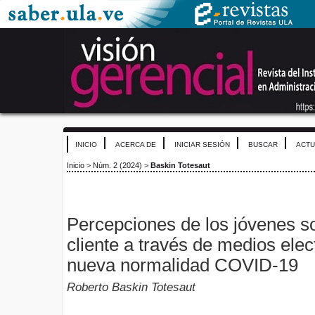
INICIO
ACERCA DE
INICIAR SESIÓN
BUSCAR
ACTU
Inicio
>
Núm. 2 (2024)
>
Baskin Totesaut
Percepciones de los jóvenes so
cliente a través de medios elec
nueva normalidad COVID-19
Roberto Baskin Totesaut