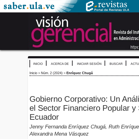
INICIO
ACERCA DE
INICIAR SESIÓN
BUSCAR
ACTU
Inicio
>
Núm. 2 (2024)
>
Enríquez Chugá
Gobierno Corporativo: Un Anál
el Sector Financiero Popular y 
Ecuador
Jenny Fernanda Enríquez Chugá, Ruth Enríquez
Alexandra Mena Vásquez