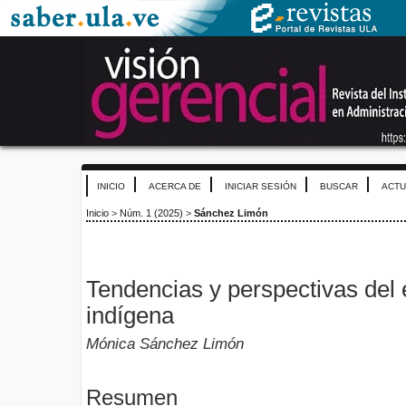
INICIO
ACERCA DE
INICIAR SESIÓN
BUSCAR
ACTU
Inicio
>
Núm. 1 (2025)
>
Sánchez Limón
Tendencias y perspectivas del
indígena
Mónica Sánchez Limón
Resumen