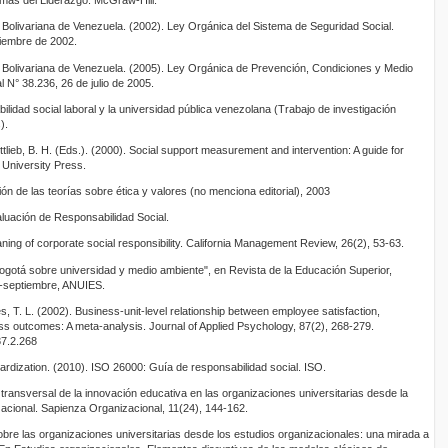
gmas del Liderazgo. McGraw-Hill.
Bolivariana de Venezuela. (2002). Ley Orgánica del Sistema de Seguridad Social.
ciembre de 2002.
 Bolivariana de Venezuela. (2005). Ley Orgánica de Prevención, Condiciones y Medio
 N° 38.236, 26 de julio de 2005.
lidad social laboral y la universidad pública venezolana (Trabajo de investigación
).
lieb, B. H. (Eds.). (2000). Social support measurement and intervention: A guide for
d University Press.
ón de las teorías sobre ética y valores (no menciona editorial), 2003
uación de Responsabilidad Social.
ing of corporate social responsibility. California Management Review, 26(2), 53-63.
ogotá sobre universidad y medio ambiente", en Revista de la Educación Superior,
lio-septiembre, ANUIES.
es, T. L. (2002). Business-unit-level relationship between employee satisfaction,
 outcomes: A meta-analysis. Journal of Applied Psychology, 87(2), 268-279.
87.2.268
dardization. (2010). ISO 26000: Guía de responsabilidad social. ISO.
ransversal de la innovación educativa en las organizaciones universitarias desde la
zacional. Sapienza Organizacional, 11(24), 144-162.
bre las organizaciones universitarias desde los estudios organizacionales: una mirada a