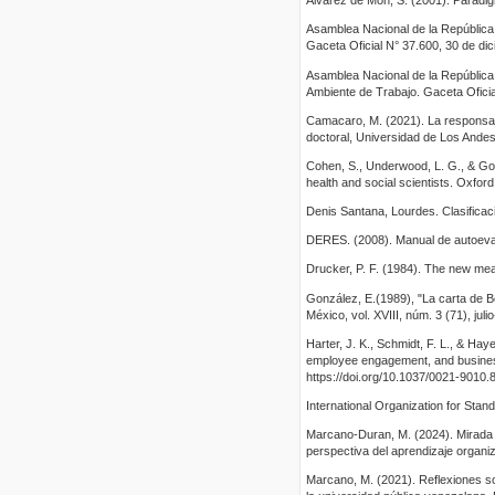
Álvarez de Mon, S. (2001). Paradi
Asamblea Nacional de la República 
Gaceta Oficial N° 37.600, 30 de di
Asamblea Nacional de la República
Ambiente de Trabajo. Gaceta Oficial
Camacaro, M. (2021). La responsabi
doctoral, Universidad de Los Andes
Cohen, S., Underwood, L. G., & Gott
health and social scientists. Oxfor
Denis Santana, Lourdes. Clasificaci
DERES. (2008). Manual de autoeval
Drucker, P. F. (1984). The new mean
González, E.(1989), "La carta de B
México, vol. XVIII, núm. 3 (71), ju
Harter, J. K., Schmidt, F. L., & Hay
employee engagement, and business
https://doi.org/10.1037/0021-9010.
International Organization for Stan
Marcano-Duran, M. (2024). Mirada t
perspectiva del aprendizaje organi
Marcano, M. (2021). Reflexiones so