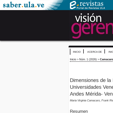
INICIO
ACERCA DE
INI
Inicio
>
Núm. 1 (2026)
>
Camacar
Dimensiones de la 
Universidades Vene
Andes Mérida- Ven
Maria Virginia Camacaro, Frank Ri
Resumen