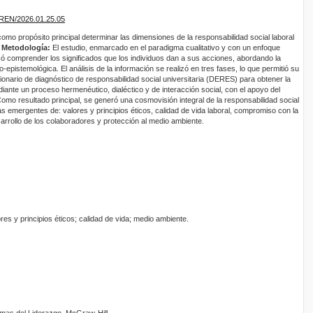
EREN/2026.01.25.05
omo propósito principal determinar las dimensiones de la responsabilidad social laboral
.
Metodología:
El estudio, enmarcado en el paradigma cualitativo y con un enfoque
có comprender los significados que los individuos dan a sus acciones, abordando la
-epistemológica. El análisis de la información se realizó en tres fases, lo que permitió su
ionario de diagnóstico de responsabilidad social universitaria (DERES) para obtener la
ediante un proceso hermenéutico, dialéctico y de interacción social, con el apoyo del
omo resultado principal, se generó una cosmovisión integral de la responsabilidad social
as emergentes de: valores y principios éticos, calidad de vida laboral, compromiso con la
rrollo de los colaboradores y protección al medio ambiente.
res y principios éticos; calidad de vida; medio ambiente.