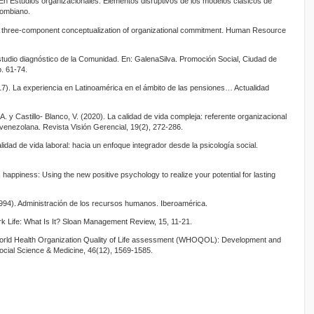
 En Estudios organizacionales. Elementos disruptivos de los modelos clásicos de
lombiano.
). A three-component conceptualization of organizational commitment. Human Resource
Estudio diagnóstico de la Comunidad. En: GalenaSilva. Promoción Social, Ciudad de
. 61-74.
2017). La experiencia en Latinoamérica en el ámbito de las pensiones… Actualidad
. y Castillo- Blanco, V. (2020). La calidad de vida compleja: referente organizacional
l venezolana. Revista Visión Gerencial, 19(2), 272-286.
lidad de vida laboral: hacia un enfoque integrador desde la psicología social.
 happiness: Using the new positive psychology to realize your potential for lasting
994). Administración de los recursos humanos. Iberoamérica.
ork Life: What Is It? Sloan Management Review, 15, 11-21.
 Health Organization Quality of Life assessment (WHOQOL): Development and
ocial Science & Medicine, 46(12), 1569-1585.