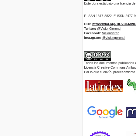
Este obra está bajo una
licencia d
P-ISSN 1317-8822 E-ISSN 2477-
DOI:
https://doi.org/10.53766/V
Twitter:
@VisionGerenci
Facebook:
Visiongeren
Instagram:
@visiongerenci
Todos los documentos publicados en
Licencia Creative Commons Atribuci
Por lo que el envío, procesamiento y