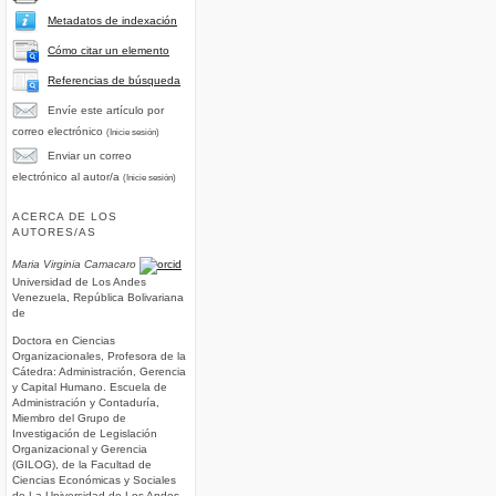
Metadatos de indexación
Cómo citar un elemento
Referencias de búsqueda
Envíe este artículo por
correo electrónico
(Inicie sesión)
Enviar un correo
electrónico al autor/a
(Inicie sesión)
ACERCA DE LOS
AUTORES/AS
Maria Virginia Camacaro
Universidad de Los Andes
Venezuela, República Bolivariana
de
Doctora en Ciencias
Organizacionales, Profesora de la
Cátedra: Administración, Gerencia
y Capital Humano. Escuela de
Administración y Contaduría,
Miembro del Grupo de
Investigación de Legislación
Organizacional y Gerencia
(GILOG), de la Facultad de
Ciencias Económicas y Sociales
de La Universidad de Los Andes,