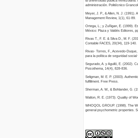
la universidad pública venezolana.
administración. Politécnico Granco
Meyer, J. P., & Allen, N. J. (1991
Management Review, 1(1), 61-89.
Ortega, L.; y Zuñigan, E. (1999). 
México: Plaza y Valdés Editores, pp
Rivas T., F. E. & Silva D., M. F. (
Contable FACES, 20(34), 119-140.
Rivas- Torres, F., Acevedo-Duque, A
para la política de seguridad socia
Segurado, A. y Agulló, E. (2002). Ca
Psicothema, 14(4), 828-836.
Seligman, M. E. P. (2003). Authentic
fulfillment. Free Press.
Sherman, A. W., & Bohlander, G. (1
Walton, R. E. (1973). Quality of W
WHOQOL GROUP. (1998). The World
general psychometric properties. S