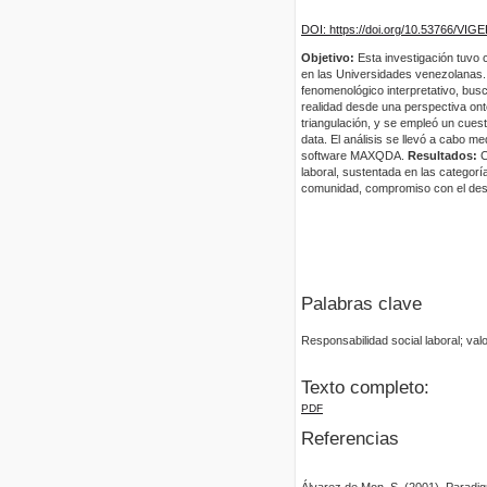
DOI: https://doi.org/10.53766/VIG
Objetivo:
Esta investigación tuvo c
en las Universidades venezolanas
fenomenológico interpretativo, bus
realidad desde una perspectiva onto
triangulación, y se empleó un cuest
data. El análisis se llevó a cabo m
software MAXQDA.
Resultados:
C
laboral, sustentada en las categorí
comunidad, compromiso con el desa
Palabras clave
Responsabilidad social laboral; valo
Texto completo:
PDF
Referencias