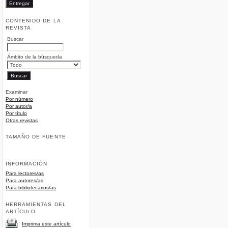
CONTENIDO DE LA
REVISTA
Buscar
Ámbito de la búsqueda
Examinar
Por número
Por autor/a
Por título
Otras revistas
TAMAÑO DE FUENTE
INFORMACIÓN
Para lectores/as
Para autores/as
Para bibliotecarios/as
HERRAMIENTAS DEL
ARTÍCULO
Imprima este artículo