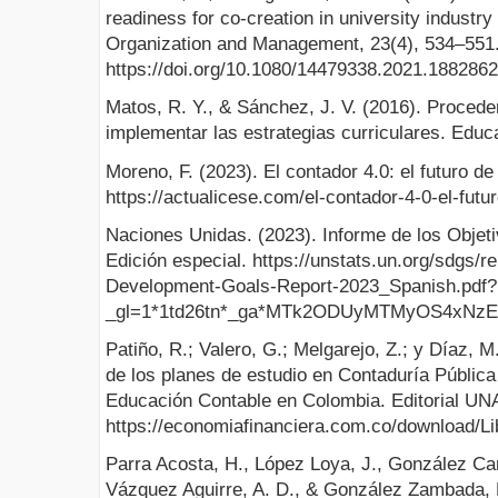
readiness for co-creation in university industry
Organization and Management, 23(4), 534–551
https://doi.org/10.1080/14479338.2021.1882862
Matos, R. Y., & Sánchez, J. V. (2016). Procede
implementar las estrategias curriculares. Educ
Moreno, F. (2023). El contador 4.0: el futuro de
https://actualicese.com/el-contador-4-0-el-futu
Naciones Unidas. (2023). Informe de los Objeti
Edición especial. https://unstats.un.org/sdgs/r
Development-Goals-Report-2023_Spanish.pdf?
_gl=1*1td26tn*_ga*MTk2ODUyMTMyOS4xN
Patiño, R.; Valero, G.; Melgarejo, Z.; y Díaz, 
de los planes de estudio en Contaduría Públic
Educación Contable en Colombia. Editorial UN
https://economiafinanciera.com.co/download/Li
Parra Acosta, H., López Loya, J., González Carri
Vázquez Aguirre, A. D., & González Zambada, N