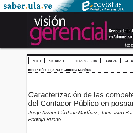
INICIO
ACERCA DE
INICIAR SESIÓN
BUSCAR
ACTU
Inicio
>
Núm. 1 (2026)
>
Córdoba Martínez
Caracterización de las compet
del Contador Público en posp
Jorge Xavier Córdoba Martínez, John Jairo Bu
Pantoja Ruano