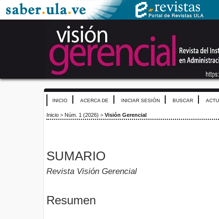
INICIO
ACERCA DE
INICIAR SESIÓN
BUSCAR
ACTU
Inicio
>
Núm. 1 (2026)
>
Visión Gerencial
SUMARIO
Revista Visión Gerencial
Resumen