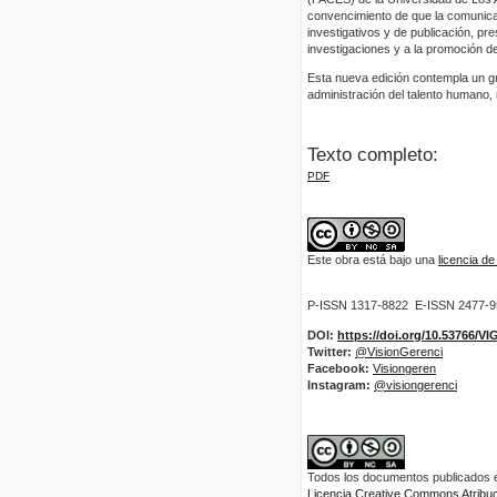
convencimiento de que la comunicaci
investigativos y de publicación, p
investigaciones y a la promoción de
Esta nueva edición contempla un gr
administración del talento humano, 
Texto completo:
PDF
Este obra está bajo una
licencia d
P-ISSN 1317-8822 E-ISSN 2477-
DOI:
https://doi.org/10.53766/V
Twitter:
@VisionGerenci
Facebook:
Visiongeren
Instagram:
@visiongerenci
Todos los documentos publicados en
Licencia Creative Commons Atribuci