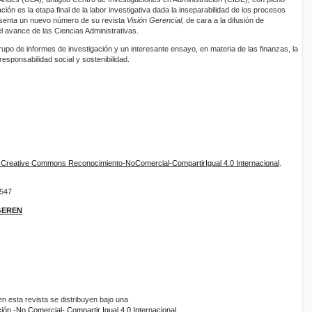
ón es la etapa final de la labor investigativa dada la inseparabilidad de los procesos
resenta un nuevo número de su revista
Visión Gerencial
, de cara a la difusión de
l avance de las Ciencias Administrativas.
upo de informes de investigación y un interesante ensayo, en materia de las finanzas, la
responsabilidad social y sostenibilidad.
e Creative Commons Reconocimiento-NoComercial-CompartirIgual 4.0 Internacional
.
9547
IGEREN
 esta revista se distribuyen bajo una
ón -No Comercial- Compartir Igual 4.0 Internacional.