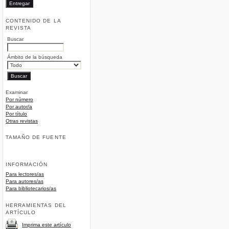
CONTENIDO DE LA
REVISTA
Buscar
Ámbito de la búsqueda
Examinar
Por número
Por autor/a
Por título
Otras revistas
TAMAÑO DE FUENTE
INFORMACIÓN
Para lectores/as
Para autores/as
Para bibliotecarios/as
HERRAMIENTAS DEL
ARTÍCULO
Imprima este artículo