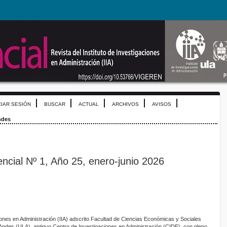
CIAR SESIÓN
BUSCAR
ACTUAL
ARCHIVOS
AVISOS
ndes
ncial Nº 1, Año 25, enero-junio 2026
ciones en Administración (IIA) adscrito Facultad de Ciencias Económicas y Sociales
Andes (ULA), antiguo Centro de Investigaciones en Administración (CIDE), con pleno