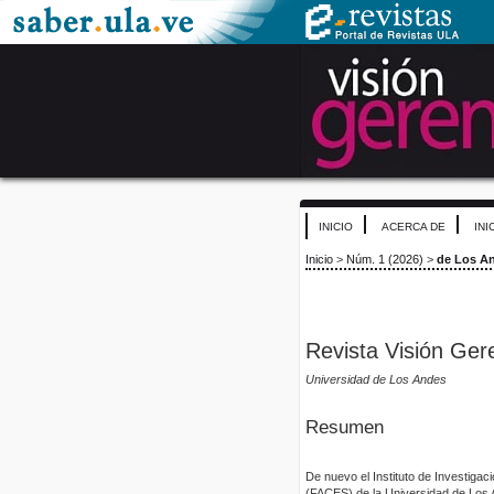
INICIO
ACERCA DE
INI
Inicio
>
Núm. 1 (2026)
>
de Los A
Revista Visión Gere
Universidad de Los Andes
Resumen
De nuevo el Instituto de Investiga
(FACES) de la Universidad de Los 