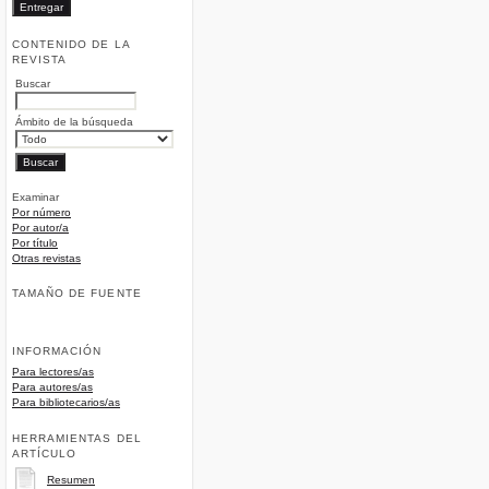
CONTENIDO DE LA
REVISTA
Buscar
Ámbito de la búsqueda
Examinar
Por número
Por autor/a
Por título
Otras revistas
TAMAÑO DE FUENTE
INFORMACIÓN
Para lectores/as
Para autores/as
Para bibliotecarios/as
HERRAMIENTAS DEL
ARTÍCULO
Resumen