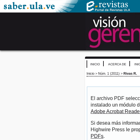
INICIO
ACERCA DE
INI
Inicio
>
Núm. 1 (2011)
>
Rivas R.
El archivo PDF selecc
instalado un módulo d
Adobe Acrobat Reade
Si desea más informac
Highwire Press le pro
PDFs
.