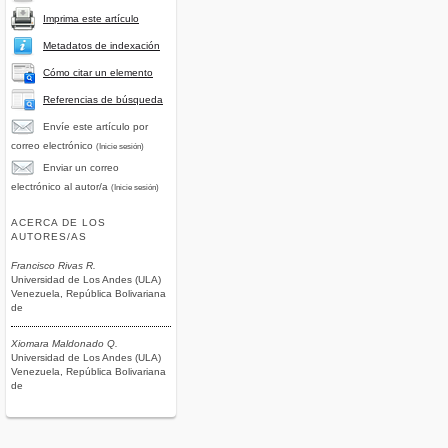
Imprima este artículo
Metadatos de indexación
Cómo citar un elemento
Referencias de búsqueda
Envíe este artículo por
correo electrónico
(Inicie sesión)
Enviar un correo
electrónico al autor/a
(Inicie sesión)
ACERCA DE LOS
AUTORES/AS
Francisco Rivas R.
Universidad de Los Andes (ULA)
Venezuela, República Bolivariana
de
Xiomara Maldonado Q.
Universidad de Los Andes (ULA)
Venezuela, República Bolivariana
de