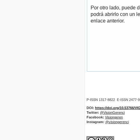
Por otro lado, puede 
podrá abrirlo con un l
enlace anterior.
P-ISSN 1317-8822 E-ISSN 2477-
DOI:
https://doi.org/10.53766/V
Twitter:
@VisionGerenci
Facebook:
Visiongeren
Instagram:
@visiongerenci