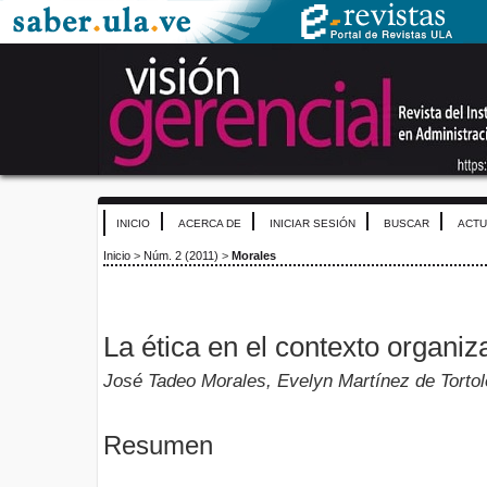
INICIO
ACERCA DE
INICIAR SESIÓN
BUSCAR
ACTU
Inicio
>
Núm. 2 (2011)
>
Morales
La ética en el contexto organi
José Tadeo Morales, Evelyn Martínez de Tortol
Resumen