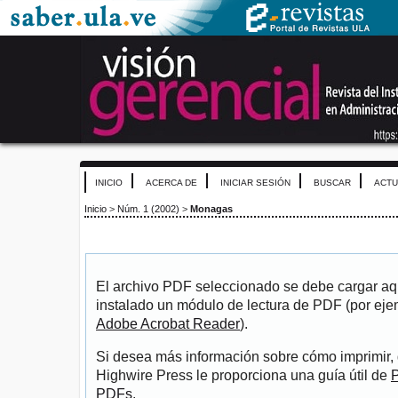
INICIO
ACERCA DE
INICIAR SESIÓN
BUSCAR
ACTU
Inicio
>
Núm. 1 (2002)
>
Monagas
El archivo PDF seleccionado se debe cargar aqu
instalado un módulo de lectura de PDF (por eje
Adobe Acrobat Reader
).
Si desea más información sobre cómo imprimir, 
Highwire Press le proporciona una guía útil de
P
PDFs
.