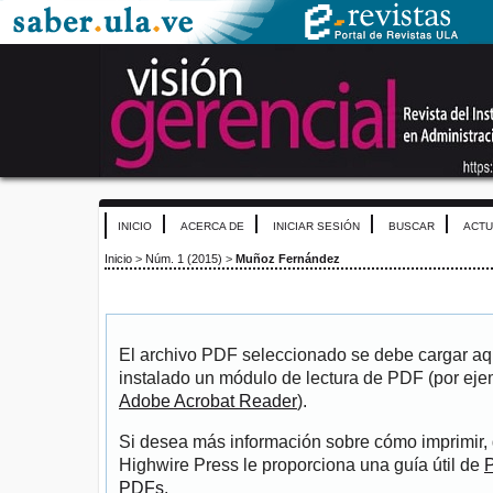
INICIO
ACERCA DE
INICIAR SESIÓN
BUSCAR
ACTU
Inicio
>
Núm. 1 (2015)
>
Muñoz Fernández
El archivo PDF seleccionado se debe cargar aqu
instalado un módulo de lectura de PDF (por eje
Adobe Acrobat Reader
).
Si desea más información sobre cómo imprimir, 
Highwire Press le proporciona una guía útil de
P
PDFs
.