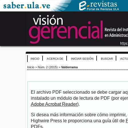
INICIO
ACERCA DE
INICIAR SESIÓN
BUSCAR
ACTU
Inicio
>
Núm. 2 (2015)
>
Valderrama
El archivo PDF seleccionado se debe cargar aqu
instalado un módulo de lectura de PDF (por eje
Adobe Acrobat Reader
).
Si desea más información sobre cómo imprimir, 
Highwire Press le proporciona una guía útil de
P
PDFs
.