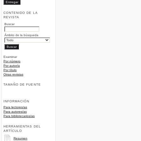
CONTENIDO DE LA
REVISTA
Buscar
Ámbito de la búsqueda
Examinar
Por número
Por autor/a
Por título
Otras revistas
TAMAÑO DE FUENTE
INFORMACIÓN
Para lectores/as
Para autores/as
Para bibliotecarios/as
HERRAMIENTAS DEL
ARTÍCULO
Resumen