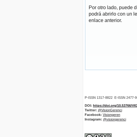
Por otro lado, puede 
podrá abrirlo con un l
enlace anterior.
P-ISSN 1317-8822 E-ISSN 2477-
DOI:
https://doi.org/10.53766/V
Twitter:
@VisionGerenci
Facebook:
Visiongeren
Instagram:
@visiongerenci