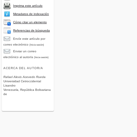
Imprima este artículo
Metadatos de indexación
Cómo citar un elemento
Referencias de búsqueda
Envíe este artículo por
correo electrónico
(Inicie sesión)
Enviar un correo
electrónico al autor/a
(Inicie sesión)
ACERCA DEL AUTOR/A
Rafael Alexis Acevedo Rueda
Universidad Cetroccidental
Lisandro
Venezuela, República Bolivariana
de