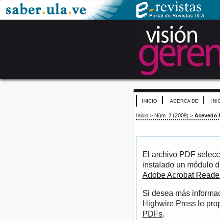
INICIO
ACERCA DE
INI
Inicio
>
Núm. 2 (2009)
>
Acevedo 
El archivo PDF selecc
instalado un módulo d
Adobe Acrobat Reade
Si desea más informac
Highwire Press le pro
PDFs
.