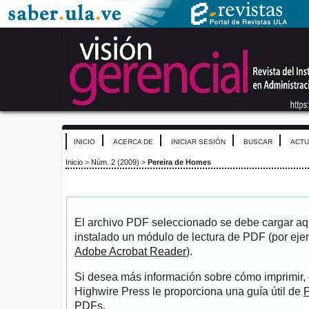
INICIO
ACERCA DE
INICIAR SESIÓN
BUSCAR
ACTU
Inicio
>
Núm. 2 (2009)
>
Pereira de Homes
El archivo PDF seleccionado se debe cargar aqu
instalado un módulo de lectura de PDF (por eje
Adobe Acrobat Reader
).
Si desea más información sobre cómo imprimir, 
Highwire Press le proporciona una guía útil de
P
PDFs
.