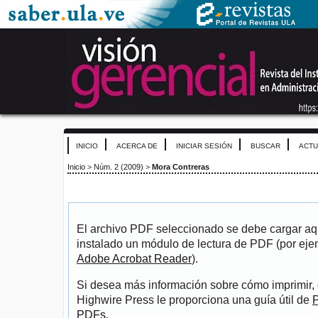
INICIO
ACERCA DE
INICIAR SESIÓN
BUSCAR
ACTU
Inicio
>
Núm. 2 (2009)
>
Mora Contreras
El archivo PDF seleccionado se debe cargar aqu
instalado un módulo de lectura de PDF (por eje
Adobe Acrobat Reader
).
Si desea más información sobre cómo imprimir, 
Highwire Press le proporciona una guía útil de
P
PDFs
.