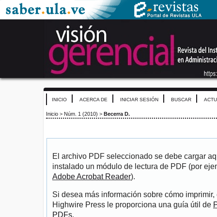
INICIO
ACERCA DE
INICIAR SESIÓN
BUSCAR
ACTU
Inicio
>
Núm. 1 (2010)
>
Becerra D.
El archivo PDF seleccionado se debe cargar aqu
instalado un módulo de lectura de PDF (por eje
Adobe Acrobat Reader
).
Si desea más información sobre cómo imprimir, 
Highwire Press le proporciona una guía útil de
P
PDFs
.