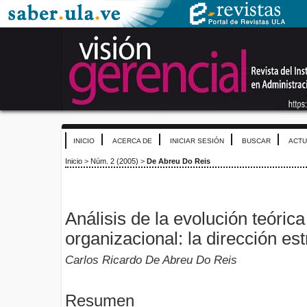
INICIO
ACERCA DE
INICIAR SESIÓN
BUSCAR
ACTU
Inicio
>
Núm. 2 (2005)
>
De Abreu Do Reis
Análisis de la evolución teórica
organizacional: la dirección est
Carlos Ricardo De Abreu Do Reis
Resumen