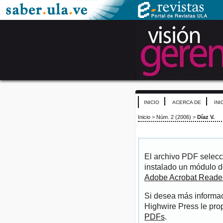
INICIO
ACERCA DE
INI
Inicio
>
Núm. 2 (2006)
>
Díaz V.
El archivo PDF selecc
instalado un módulo d
Adobe Acrobat Reade
Si desea más informac
Highwire Press le pro
PDFs
.