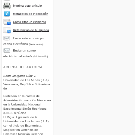
Imprima este artículo
Metadatos de indexación
Cómo citar un elemento
Referencias de búsqueda
Envíe este artículo por
correo electrónico
(Inicie sesión)
Enviar un correo
electrónico al autor/a
(Inicie sesión)
ACERCA DEL AUTOR/A
Sonia Margarita Díaz V.
Universidad de Los Andes (ULA)
Venezuela, República Bolivariana
de
Profesora en la carrera de
Administración mención Mercadeo
en la Universidad Nacional
Experimental Simón Rodríguez
(UNESR) Núcleo
El Vigía. Egresada de la
Universidad de Los Andes (ULA)
con el título de Economista.
Magíster en Gerencia de
Empresas Mención Gerencia