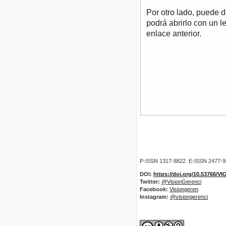
Por otro lado, puede 
podrá abrirlo con un l
enlace anterior.
P-ISSN 1317-8822 E-ISSN 2477-
DOI:
https://doi.org/10.53766/V
Twitter:
@VisionGerenci
Facebook:
Visiongeren
Instagram:
@visiongerenci