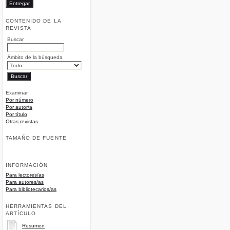
CONTENIDO DE LA
REVISTA
Buscar
Ámbito de la búsqueda
Examinar
Por número
Por autor/a
Por título
Otras revistas
TAMAÑO DE FUENTE
INFORMACIÓN
Para lectores/as
Para autores/as
Para bibliotecarios/as
HERRAMIENTAS DEL
ARTÍCULO
Resumen