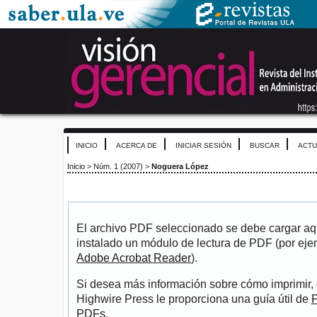
INICIO
ACERCA DE
INICIAR SESIÓN
BUSCAR
ACTU
Inicio
>
Núm. 1 (2007)
>
Noguera López
El archivo PDF seleccionado se debe cargar aqu
instalado un módulo de lectura de PDF (por eje
Adobe Acrobat Reader
).
Si desea más información sobre cómo imprimir, 
Highwire Press le proporciona una guía útil de
P
PDFs
.