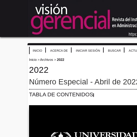
INICIO
ACERCA DE
INICIAR SESIÓN
BUSCAR
ACTU
Inicio
>
Archivos
>
2022
2022
Número Especial - Abril de 202
TABLA DE CONTENIDOS