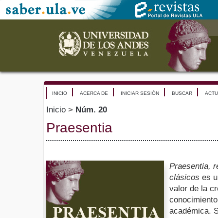
INICIO
ACERCA DE
INICIAR SESIÓN
BUSCAR
ACTU
Inicio
>
Núm. 20
Praesentia
Praesentia, r
clásicos
es u
valor de la c
conocimiento
académica. S