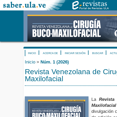
INICIO
ACERCA DE
INICIAR SESIÓN
BUSCAR
ACTU
Inicio
>
Núm. 1 (2026)
Revista Venezolana de Ciru
Maxilofacial
La
Revista
Maxilofacia
divulgación c