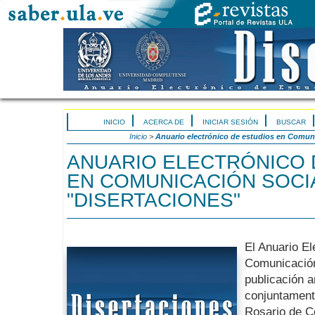
INICIO
ACERCA DE
INICIAR SESIÓN
BUSCAR
Inicio
>
Anuario electrónico de estudios en Comuni
ANUARIO ELECTRÓNICO 
EN COMUNICACIÓN SOCI
"DISERTACIONES"
El Anuario El
Comunicación
publicación a
conjuntamente
Rosario de C