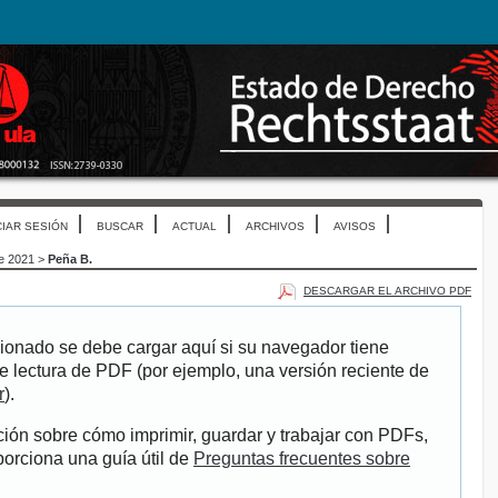
CIAR SESIÓN
BUSCAR
ACTUAL
ARCHIVOS
AVISOS
re 2021
>
Peña B.
DESCARGAR EL ARCHIVO PDF
ionado se debe cargar aquí si su navegador tiene
e lectura de PDF (por ejemplo, una versión reciente de
r
).
ión sobre cómo imprimir, guardar y trabajar con PDFs,
porciona una guía útil de
Preguntas frecuentes sobre