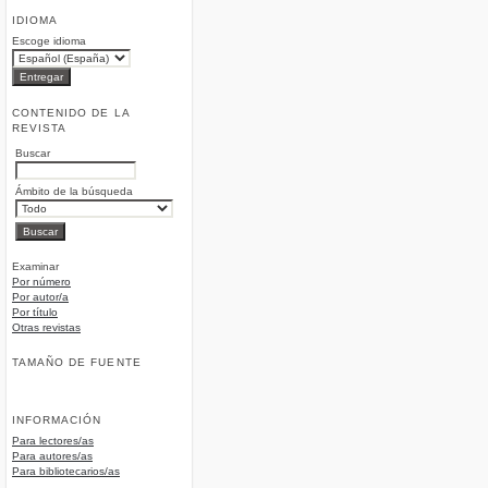
IDIOMA
Escoge idioma
CONTENIDO DE LA
REVISTA
Buscar
Ámbito de la búsqueda
Examinar
Por número
Por autor/a
Por título
Otras revistas
TAMAÑO DE FUENTE
INFORMACIÓN
Para lectores/as
Para autores/as
Para bibliotecarios/as