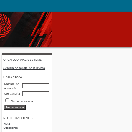
OPEN JOURNAL SYSTEMS
Servicio de ayuda de la revista
USUARIO/A
Nombre de
usuario/a
Contraseña
No cerrar sesión
NOTIFICACIONES
Vista
Suscribirse