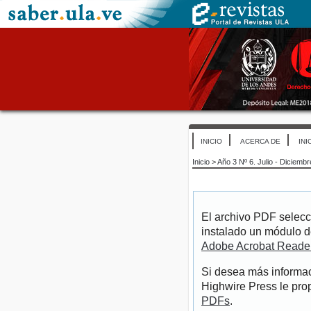
INICIO
ACERCA DE
INI
Inicio
>
Año 3 Nº 6. Julio - Diciemb
El archivo PDF selecc
instalado un módulo d
Adobe Acrobat Reade
Si desea más informac
Highwire Press le pro
PDFs
.