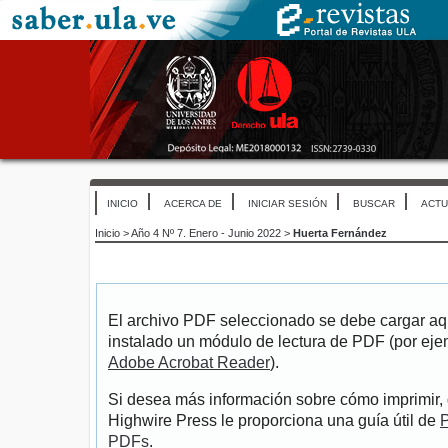
INICIO
ACERCA DE
INICIAR SESIÓN
BUSCAR
ACTU
Inicio
>
Año 4 Nº 7. Enero - Junio 2022
>
Huerta Fernández
El archivo PDF seleccionado se debe cargar aqu
instalado un módulo de lectura de PDF (por eje
Adobe Acrobat Reader
).
Si desea más información sobre cómo imprimir, 
Highwire Press le proporciona una guía útil de
P
PDFs
.