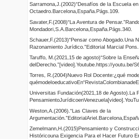
Sarramona,J.(2002)“Desafíos de la Escuela en e
Octaedro.Barcelona,España.Págs.109.
Savater,F.(2008)“La Aventura de Pensar.”Ran
Mondadori,S.A.Barcelona,España.Págs.340.
Schauer,F.(2013)“Pensar como Abogado.Una Nu
Razonamiento Jurídico.”Editorial Marcial Pons
Taruffo, M.(2021,15 de agosto)“Sobre la Ense
delDerecho.”[video].Youtube.https://youtu.b
Torres, R.(2004)Nuevo Rol Docente:¿qué mode
quémodeloeducativoEn“RevistaColombianadeEdu
Universitas Fundación(2021,18 de Agosto).La P
PensamientoJurídicoenVenezuela[video].YouTu
Weston,A.(2006).“Las Claves de la
Argumentación.”EditorialAriel.Barcelona,Españ
Zemelmann,H.(2015)Pensamiento y Construcci
Históricouna Exigencia Para el Hacer Futuro E