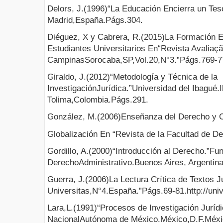
Delors, J.(1996)“La Educación Encierra un T
Madrid,España.Págs.304.
Diéguez, X y Cabrera, R.(2015)La Formación E
Estudiantes Universitarios En“Revista Avaliaçã
CampinasSorocaba,SP,Vol.20,N°3.”Págs.769-7
Giraldo, J.(2012)“Metodología y Técnica de la
InvestigaciónJurídica.”Universidad del Ibagué.
Tolima,Colombia.Págs.291.
González, M.(2006)Enseñanza del Derecho y C
Globalización En “Revista de la Facultad de D
Gordillo, A.(2000)“Introducción al Derecho.”Fu
DerechoAdministrativo.Buenos Aires, Argentin
Guerra, J.(2006)La Lectura Crítica de Textos J
Universitas,N°4.España.”Págs.69-81.http://univ
Lara,L.(1991)“Procesos de Investigación Juríd
NacionalAutónoma de México.México,D.F.Méxi