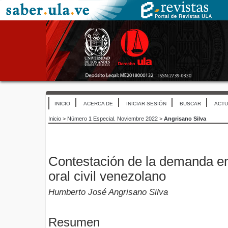
INICIO
ACERCA DE
INICIAR SESIÓN
BUSCAR
ACTU
Inicio
>
Número 1 Especial. Noviembre 2022
>
Angrisano Silva
Contestación de la demanda en
oral civil venezolano
Humberto José Angrisano Silva
Resumen