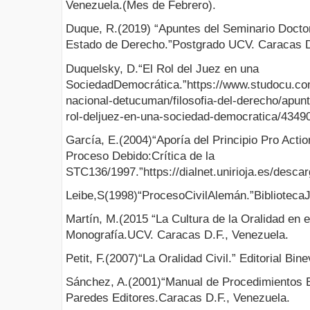
Venezuela.(Mes de Febrero).
Duque, R.(2019) “Apuntes del Seminario Doctor
Estado de Derecho.”Postgrado UCV. Caracas D
Duquelsky, D.“El Rol del Juez en una
SociedadDemocrática.”https://www.studocu.co
nacional-detucuman/filosofia-del-derecho/apun
rol-deljuez-en-una-sociedad-democratica/4349
García, E.(2004)“Aporía del Principio Pro Acti
Proceso Debido:Crítica de la
STC136/1997.”https://dialnet.unirioja.es/descar
Leibe,S(1998)“ProcesoCivilAlemán.”BibliotecaJ
Martín, M.(2015 “La Cultura de la Oralidad en e
Monografía.UCV. Caracas D.F., Venezuela.
Petit, F.(2007)“La Oralidad Civil.” Editorial Bi
Sánchez, A.(2001)“Manual de Procedimientos 
Paredes Editores.Caracas D.F., Venezuela.