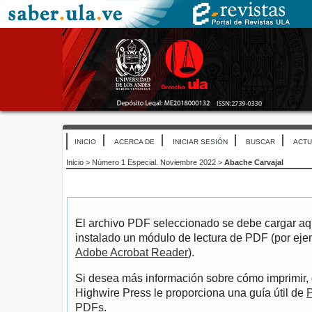
INICIO
ACERCA DE
INICIAR SESIÓN
BUSCAR
ACTU
Inicio
>
Número 1 Especial. Noviembre 2022
>
Abache Carvajal
El archivo PDF seleccionado se debe cargar aqu
instalado un módulo de lectura de PDF (por eje
Adobe Acrobat Reader
).
Si desea más información sobre cómo imprimir, 
Highwire Press le proporciona una guía útil de
P
PDFs
.